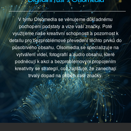
V týmu Olsomedia se věnujeme důkladnému
pochopení podstaty a vize vaší značky. Poté
využijeme naše kreativní schopnosti a pozornost k
detailu pro bezproblémové převedení těchto prvků do
působivého obsahu. Olsomedia se specializuje na
vytváření videí, fotografií a audio obsahu, které
podněcují k akci a bezproblémovým propojením
kreativity se strategií, což zajišťuje, že zanechají
trvalý dopad na příběh vaší značky.