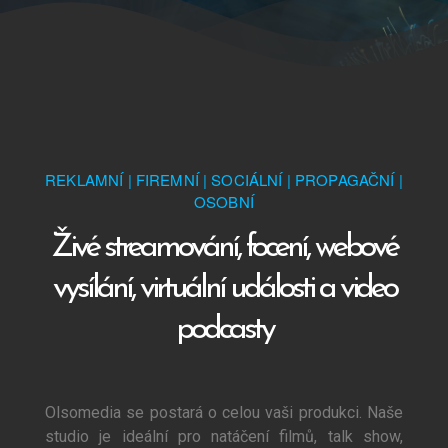
REKLAMNÍ | FIREMNÍ | SOCIÁLNÍ | PROPAGAČNÍ |
OSOBNÍ
Živé streamování, focení, webové
vysílání, virtuální události a video
podcasty
Olsomedia se postará o celou vaši produkci. Naše
studio je ideální pro natáčení filmů, talk show,