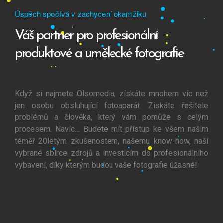
Úspěch spočívá v zachycení okamžiku
Váš partner pro profesionální
produktové a umělecké fotografie
Když si najmete Olsomedia, získáte mnohem víc než
jen osobu obsluhující fotoaparát. Získáte řešitele
problémů a člověka, který vám pomůže s celým
procesem. Navíc… Budete mít přístup ke všem našim
téměř 20letým zkušenostem, našemu know-how, naší
vybrané sbírce zdrojů a investicím do profesionálního
vybavení, díky kterým budou vaše fotografie úžasné!