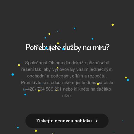
Potřebujete služby na míru?
Společnost Olsomedia dokáže přizpůsobit
řešení tak, aby vyhovovaly vašim jedinečným
obchodním
potřebám, cílům a rozpočtu.
Promluvte si s odborníkem ještě dnes na čísle
(+420) 704 589 201 nebo klikněte na tlačítko
níže.
Získejte cenovou nabídku