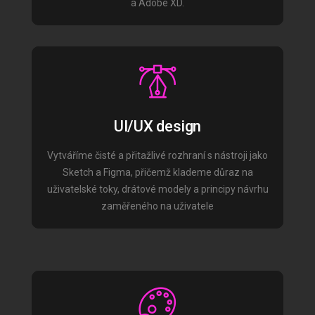
a Adobe XD.
UI/UX design
Vytváříme čisté a přitažlivé rozhraní s nástroji jako
Sketch a Figma, přičemž klademe důraz na
uživatelské toky, drátové modely a principy návrhu
zaměřeného na uživatele